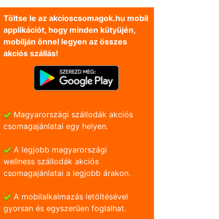
Töltse le az akcioscsomagok.hu mobil
applikációt, hogy minden kütyüjén,
mobilján önnel legyen az összes
akciós szállás!
Magyarországi szállodák akciós
csomagajánlatai egy helyen.
A legjobb magyarországi
wellness szállodák akciós
csomagajánlatai a legjobb árakon.
A mobilalkalmazás letöltésével
gyorsan és egyszerũen foglalhat.