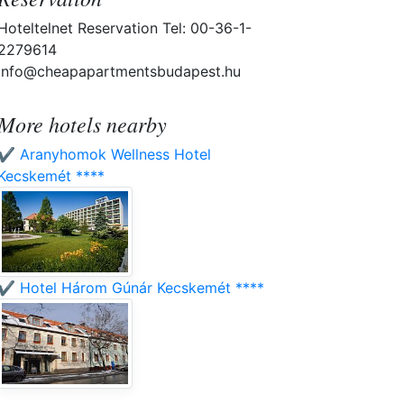
Hoteltelnet Reservation Tel: 00-36-1-
2279614
info@cheapapartmentsbudapest.hu
More hotels nearby
✔️ Aranyhomok Wellness Hotel
Kecskemét ****
✔️ Hotel Három Gúnár Kecskemét ****