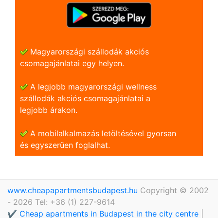
Magyarországi szállodák akciós
csomagajánlatai egy helyen.
A legjobb magyarországi wellness
szállodák akciós csomagajánlatai a
legjobb árakon.
A mobilalkalmazás letöltésével gyorsan
és egyszerũen foglalhat.
www.cheapapartmentsbudapest.hu
Copyright © 2002
- 2026 Tel: +36 (1) 227-9614
✔️ Cheap apartments in Budapest in the city centre
|