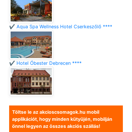
✔️ Aqua Spa Wellness Hotel Cserkeszőlő ****
✔️ Hotel Óbester Debrecen ****
Töltse le az akcioscsomagok.hu mobil
applikációt, hogy minden kütyüjén, mobilján
önnel legyen az összes akciós szállás!