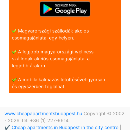
Magyarországi szállodák akciós
csomagajánlatai egy helyen.
A legjobb magyarországi wellness
szállodák akciós csomagajánlatai a
legjobb árakon.
A mobilalkalmazás letöltésével gyorsan
és egyszerũen foglalhat.
www.cheapapartmentsbudapest.hu
Copyright © 2002
- 2026 Tel: +36 (1) 227-9614
✔️ Cheap apartments in Budapest in the city centre
|