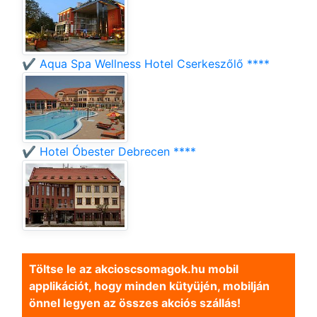
✔️ Aqua Spa Wellness Hotel Cserkeszőlő ****
✔️ Hotel Óbester Debrecen ****
Töltse le az akcioscsomagok.hu mobil
applikációt, hogy minden kütyüjén, mobilján
önnel legyen az összes akciós szállás!