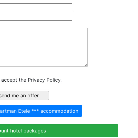
 accept the Privacy Policy.
partman Etele *** accommodation
ount hotel packages