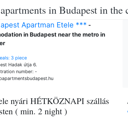
apartments in Budapest in the c
apest Apartman Etele ***
-
dation in Budapest near the metro in
er
als: 3 piece
est Hadak útja 6.
tration number: -
papartmentsbudapest.hu
ele nyári HÉTKÖZNAPI szállás
ten ( min. 2 night )