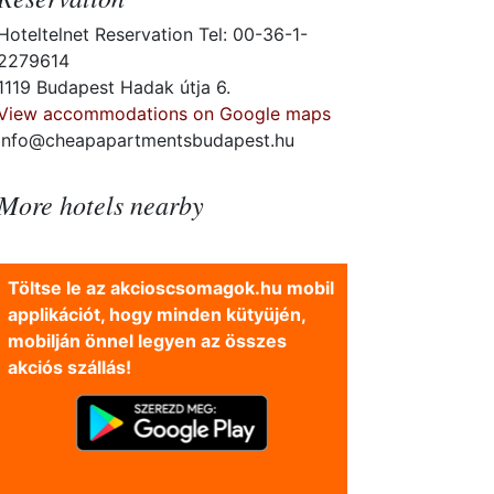
Hoteltelnet Reservation Tel: 00-36-1-
2279614
1119 Budapest Hadak útja 6.
View accommodations on Google maps
info@cheapapartmentsbudapest.hu
More hotels nearby
Töltse le az akcioscsomagok.hu mobil
applikációt, hogy minden kütyüjén,
mobilján önnel legyen az összes
akciós szállás!