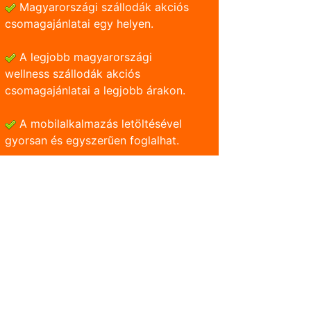
Magyarországi szállodák akciós
csomagajánlatai egy helyen.
A legjobb magyarországi
wellness szállodák akciós
csomagajánlatai a legjobb árakon.
A mobilalkalmazás letöltésével
gyorsan és egyszerũen foglalhat.