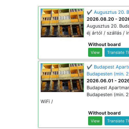
✔️ Augusztus 20. B
2026.08.20 - 202
Augusztus 20. Buda
éj ártól / szállás / 
Without board
View
Translate 
✔️ Budapest Apart
Budapesten (min. 2
2026.06.01 - 202
Budapest Apartman
Budapesten (min. 2 é
WiFi /
Without board
View
Translate 