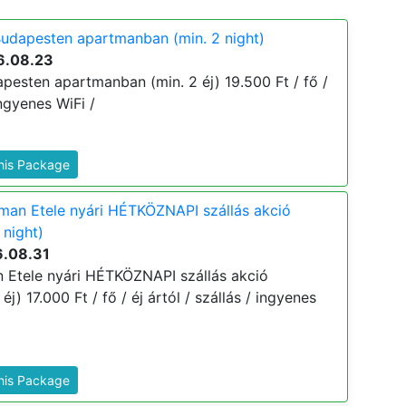
udapesten apartmanban (min. 2 night)
6.08.23
pesten apartmanban (min. 2 éj) 19.500 Ft / fő /
ingyenes WiFi /
This Package
man Etele nyári HÉTKÖZNAPI szállás akció
 night)
6.08.31
 Etele nyári HÉTKÖZNAPI szállás akció
j) 17.000 Ft / fő / éj ártól / szállás / ingyenes
This Package