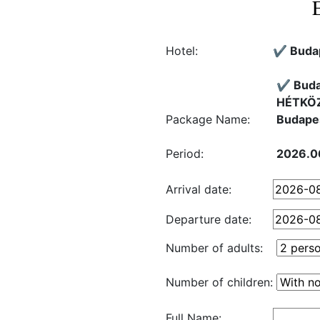
Hotel:
✔️ Buda
✔️ Buda
HÉTKÖZN
Package Name:
Budapes
Period:
2026.0
Arrival date:
Departure date:
Number of adults:
Number of children:
Full Name: