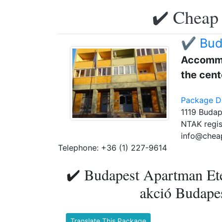
✔️ Cheap 
✔️ Bud
Accommo
the cent
Package De
1119 Budap
NTAK regis
info@chea
Telephone: +36 (1) 227-9614
✔️ Budapest Apartman Et
akció Budapes
Translate This Package