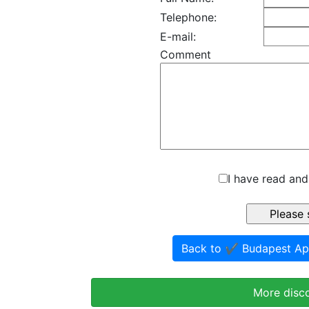
Telephone:
E-mail:
Comment
I have read and
Back to ✔️ Budapest A
More disc