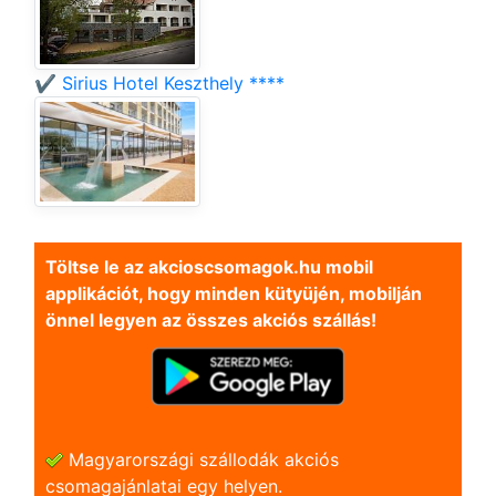
✔️ Sirius Hotel Keszthely ****
Töltse le az akcioscsomagok.hu mobil
applikációt, hogy minden kütyüjén, mobilján
önnel legyen az összes akciós szállás!
Magyarországi szállodák akciós
csomagajánlatai egy helyen.