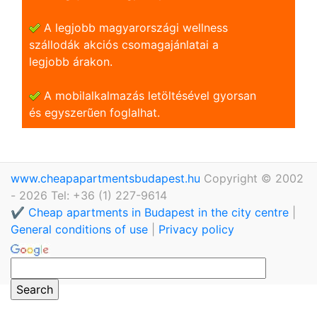
A legjobb magyarországi wellness
szállodák akciós csomagajánlatai a
legjobb árakon.
A mobilalkalmazás letöltésével gyorsan
és egyszerũen foglalhat.
www.cheapapartmentsbudapest.hu
Copyright © 2002
- 2026 Tel: +36 (1) 227-9614
✔️ Cheap apartments in Budapest in the city centre
|
General conditions of use
|
Privacy policy