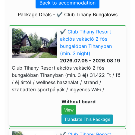
Back to accommodation
Package Deals - ✔️ Club Tihany Bungalows
✔️ Club Tihany Resort
akciós vakáció 2 fős
bungalóban Tihanyban
(min. 3 night)
2026.07.05 - 2026.08.19
Club Tihany Resort akciós vakáció 2 fős
bungalóban Tihanyban (min. 3 éj) 31.422 Ft / fő
/ éj ártól / wellness használat / strand /
szabadtéri sportpályák / ingyenes WiFi /
Without board
View
Translate This Package
✔️ Club Tihany Resort