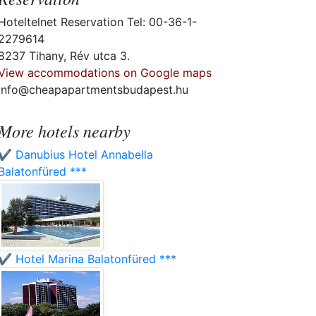
Hoteltelnet Reservation Tel: 00-36-1-
2279614
8237 Tihany, Rév utca 3.
View accommodations on Google maps
info@cheapapartmentsbudapest.hu
More hotels nearby
✔️ Danubius Hotel Annabella
Balatonfüred ***
✔️ Hotel Marina Balatonfüred ***