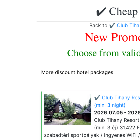
✔️ Cheap 
Back to
✔️ Club Tih
New Promo
Choose from valid
More discount hotel packages
✔️ Club Tihany Res
(min. 3 night)
2026.07.05 - 202
Club Tihany Resort
(min. 3 éj) 31.422 F
szabadtéri sportpályák / ingyenes WiFi /