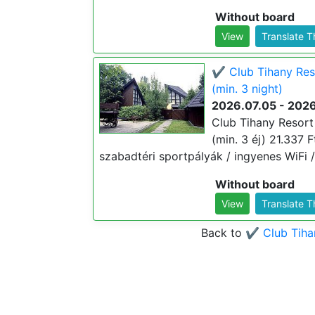
Without board
View
Translate 
✔️ Club Tihany Res
(min. 3 night)
2026.07.05 - 202
Club Tihany Resort
(min. 3 éj) 21.337 F
szabadtéri sportpályák / ingyenes WiFi /
Without board
View
Translate 
Back to
✔️ Club Tih