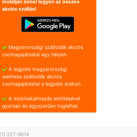
mobilján önnel legyen az összes
akciós szállás!
Magyarországi szállodák akciós
csomagajánlatai egy helyen.
A legjobb magyarországi
wellness szállodák akciós
csomagajánlatai a legjobb árakon.
A mobilalkalmazás letöltésével
gyorsan és egyszerũen foglalhat.
(1) 227-9614