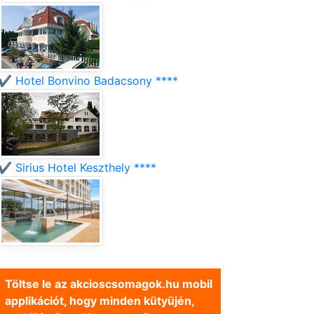
✔️ Hotel Bonvino Badacsony ****
✔️ Sirius Hotel Keszthely ****
Töltse le az akcioscsomagok.hu mobil
applikációt, hogy minden kütyüjén,