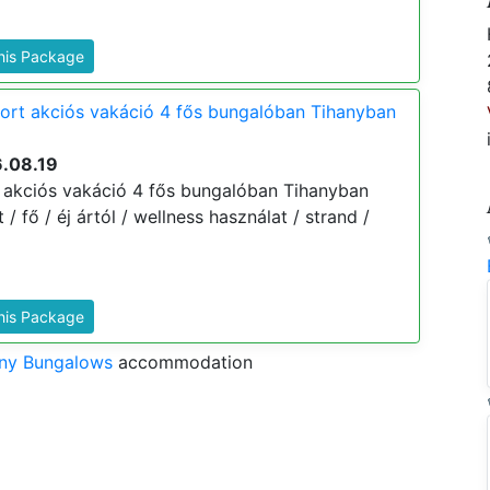
This Package
ort akciós vakáció 4 fős bungalóban Tihanyban
6.08.19
 akciós vakáció 4 fős bungalóban Tihanyban
t / fő / éj ártól / wellness használat / strand /
This Package
any Bungalows
accommodation