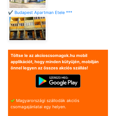
✔️ Budapest Apartman Etele ***
Töltse le az akcioscsomagok.hu mobil
applikációt, hogy minden kütyüjén, mobilján
önnel legyen az összes akciós szállás!
Magyarországi szállodák akciós
csomagajánlatai egy helyen.