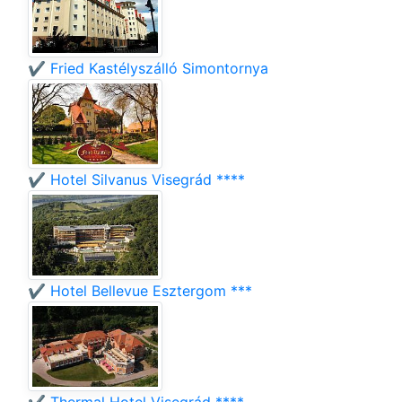
✔️ Fried Kastélyszálló Simontornya
✔️ Hotel Silvanus Visegrád ****
✔️ Hotel Bellevue Esztergom ***