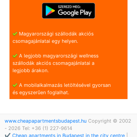
Magyarországi szállodák akciós
csomagajánlatai egy helyen.
A legjobb magyarországi wellness
szállodák akciós csomagajánlatai a
legjobb árakon.
A mobilalkalmazás letöltésével gyorsan
és egyszerũen foglalhat.
www.cheapapartmentsbudapest.hu
Copyright © 2002
- 2026 Tel: +36 (1) 227-9614
✔️ Cheap apartments in Budapest in the city centre
|