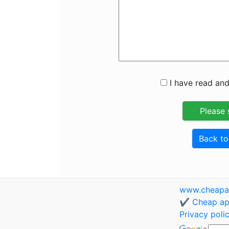
I have read and
Back t
www.cheapa
✔️ Cheap apa
Privacy poli