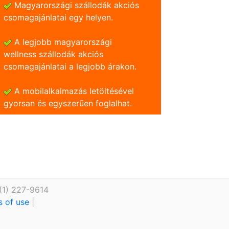
Magyarországi szállodák akciós
csomagajánlatai egy helyen.
A legjobb magyarországi
wellness szállodák akciós
csomagajánlatai a legjobb árakon.
A mobilalkalmazás letöltésével
gyorsan és egyszerũen foglalhat.
(1) 227-9614
s of use
|