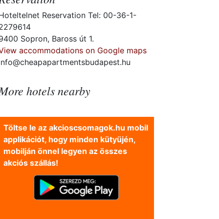
Hoteltelnet Reservation Tel: 00-36-1-
2279614
9400 Sopron, Baross út 1.
View accommodations on Google maps
info@cheapapartmentsbudapest.hu
More hotels nearby
Töltse le az akcioscsomagok.hu mobil
applikációt, hogy minden kütyüjén,
mobilján önnel legyen az összes
akciós szállás!