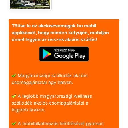
Töltse le az akcioscsomagok.hu mobil
applikációt, hogy minden kütyüjén, mobilján
önnel legyen az összes akciós szállás!
Magyarországi szállodák akciós
csomagajánlatai egy helyen.
A legjobb magyarországi wellness
szállodák akciós csomagajánlatai a
legjobb árakon.
A mobilalkalmazás letöltésével gyorsan