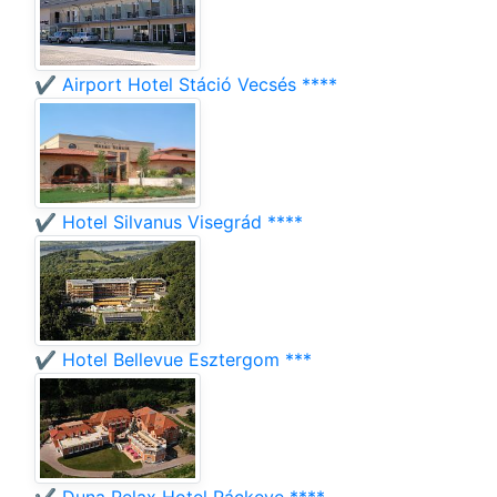
✔️ Airport Hotel Stáció Vecsés ****
✔️ Hotel Silvanus Visegrád ****
✔️ Hotel Bellevue Esztergom ***