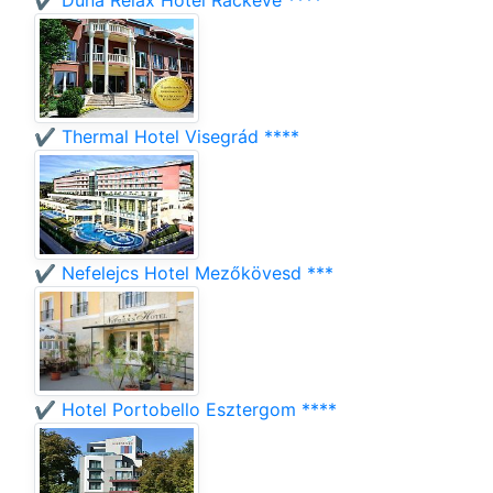
✔️ Duna Relax Hotel Ráckeve ****
✔️ Thermal Hotel Visegrád ****
✔️ Nefelejcs Hotel Mezőkövesd ***
✔️ Hotel Portobello Esztergom ****