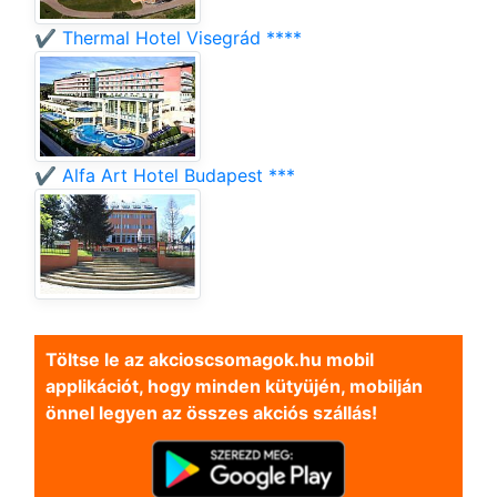
✔️ Thermal Hotel Visegrád ****
✔️ Alfa Art Hotel Budapest ***
Töltse le az akcioscsomagok.hu mobil
applikációt, hogy minden kütyüjén, mobilján
önnel legyen az összes akciós szállás!