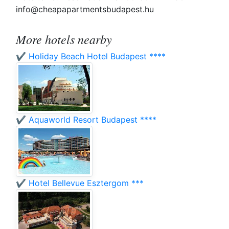
info@cheapapartmentsbudapest.hu
More hotels nearby
✔️ Holiday Beach Hotel Budapest ****
✔️ Aquaworld Resort Budapest ****
✔️ Hotel Bellevue Esztergom ***