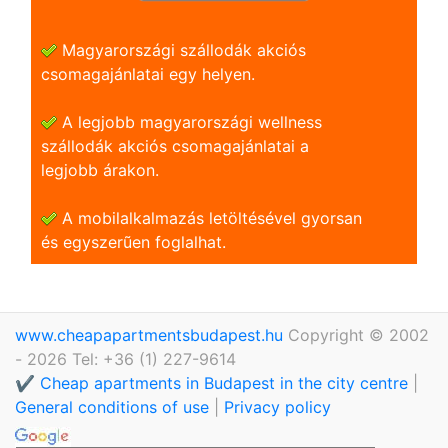
Magyarországi szállodák akciós
csomagajánlatai egy helyen.
A legjobb magyarországi wellness
szállodák akciós csomagajánlatai a
legjobb árakon.
A mobilalkalmazás letöltésével gyorsan
és egyszerũen foglalhat.
www.cheapapartmentsbudapest.hu
Copyright © 2002
- 2026 Tel: +36 (1) 227-9614
✔️ Cheap apartments in Budapest in the city centre
|
General conditions of use
|
Privacy policy