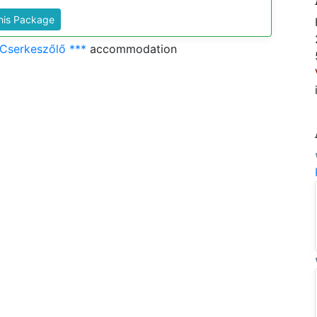
This Package
 Cserkeszőlő ***
accommodation