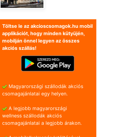
Töltse le az akcioscsomagok.hu mobil
applikációt, hogy minden kütyüjén,
mobilján önnel legyen az összes
akciós szállás!
Magyarországi szállodák akciós
csomagajánlatai egy helyen.
A legjobb magyarországi
wellness szállodák akciós
csomagajánlatai a legjobb árakon.