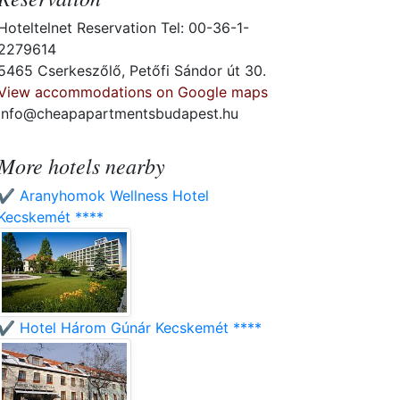
Hoteltelnet Reservation Tel: 00-36-1-
2279614
5465 Cserkeszőlő, Petőfi Sándor út 30.
View accommodations on Google maps
info@cheapapartmentsbudapest.hu
More hotels nearby
✔️ Aranyhomok Wellness Hotel
Kecskemét ****
✔️ Hotel Három Gúnár Kecskemét ****