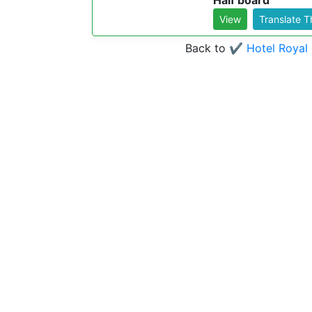
Half board
View
Translate 
Back to
✔️ Hotel Royal