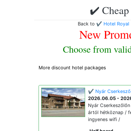
✔️ Cheap 
Back to
✔️ Hotel Royal
New Promo
Choose from valid
More discount hotel packages
✔️ Nyár Cserkeszől
2026.06.05 - 202
Nyár Cserkeszőlőn a
ártól hétköznap / f
ingyenes wifi /