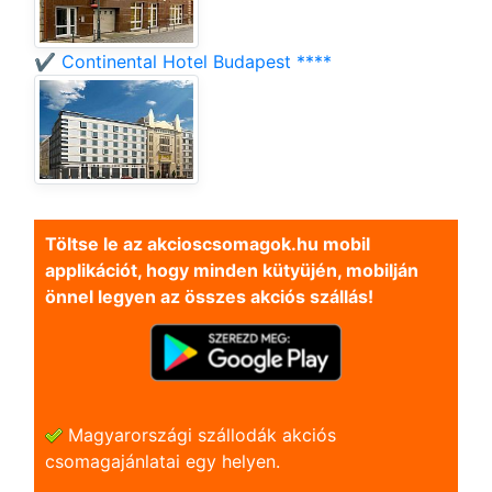
✔️ Continental Hotel Budapest ****
Töltse le az akcioscsomagok.hu mobil
applikációt, hogy minden kütyüjén, mobilján
önnel legyen az összes akciós szállás!
Magyarországi szállodák akciós
csomagajánlatai egy helyen.