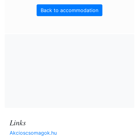
Back to accommodation
Links
Akcioscsomagok.hu