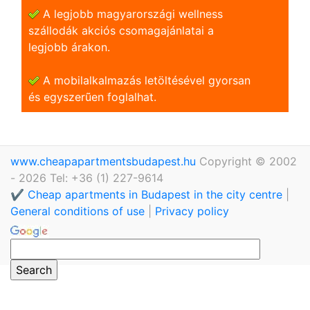
A legjobb magyarországi wellness
szállodák akciós csomagajánlatai a
legjobb árakon.
A mobilalkalmazás letöltésével gyorsan
és egyszerũen foglalhat.
www.cheapapartmentsbudapest.hu
Copyright © 2002
- 2026 Tel: +36 (1) 227-9614
✔️ Cheap apartments in Budapest in the city centre
|
General conditions of use
|
Privacy policy