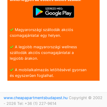
Magyarországi szállodák akciós
csomagajánlatai egy helyen.
A legjobb magyarországi wellness
szállodák akciós csomagajánlatai a
legjobb árakon.
A mobilalkalmazás letöltésével gyorsan
és egyszerũen foglalhat.
www.cheapapartmentsbudapest.hu
Copyright © 2002
- 2026 Tel: +36 (1) 227-9614