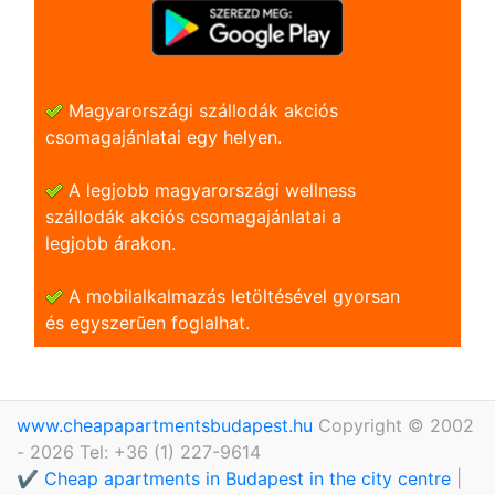
Magyarországi szállodák akciós
csomagajánlatai egy helyen.
A legjobb magyarországi wellness
szállodák akciós csomagajánlatai a
legjobb árakon.
A mobilalkalmazás letöltésével gyorsan
és egyszerũen foglalhat.
www.cheapapartmentsbudapest.hu
Copyright © 2002
- 2026 Tel: +36 (1) 227-9614
✔️ Cheap apartments in Budapest in the city centre
|