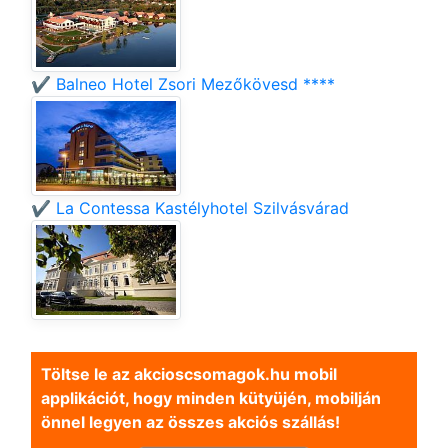
✔️ Balneo Hotel Zsori Mezőkövesd ****
✔️ La Contessa Kastélyhotel Szilvásvárad
Töltse le az akcioscsomagok.hu mobil
applikációt, hogy minden kütyüjén, mobilján
önnel legyen az összes akciós szállás!