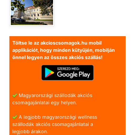
Töltse le az akcioscsomagok.hu mobil
applikációt, hogy minden kütyüjén, mobilján
önnel legyen az összes akciós szállás!
Magyarországi szállodák akciós
csomagajánlatai egy helyen.
A legjobb magyarországi wellness
szállodák akciós csomagajánlatai a
legjobb árakon.