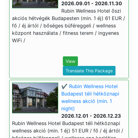
2026.09.01 - 2026.11.30
Rubin Wellness Hotel őszi
akciós hétvégék Budapesten (min. 1 éj) 61 EUR /
fő / éj ártól / bőséges büféreggeli / wellness
központ használata / fitness terem / ingyenes
WiFi /
View
Translate This Package
✔️ Rubin Wellness Hotel
Budapest téli hétköznapi
wellness akció (min. 1
night)
2026.12.01 - 2026.12.23
Rubin Wellness Hotel Budapest téli hétköznapi
wellness akció (min. 1 éj) 51 EUR / fő / éj ártól /