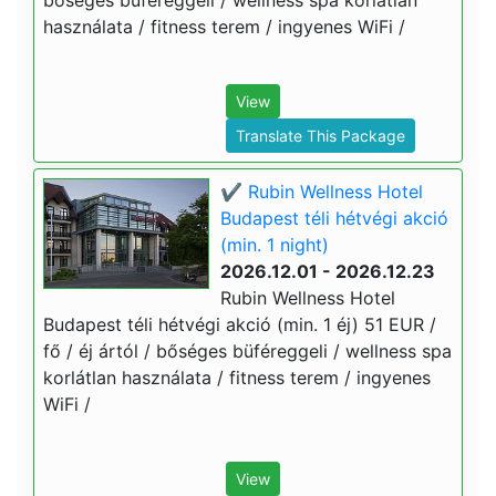
bőséges büféreggeli / wellness spa korlátlan
használata / fitness terem / ingyenes WiFi /
View
Translate This Package
✔️ Rubin Wellness Hotel
Budapest téli hétvégi akció
(min. 1 night)
2026.12.01 - 2026.12.23
Rubin Wellness Hotel
Budapest téli hétvégi akció (min. 1 éj) 51 EUR /
fő / éj ártól / bőséges büféreggeli / wellness spa
korlátlan használata / fitness terem / ingyenes
WiFi /
View