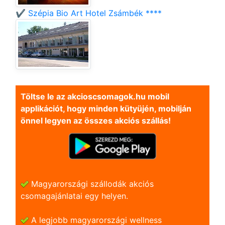
✔️ Szépia Bio Art Hotel Zsámbék ****
Töltse le az akcioscsomagok.hu mobil
applikációt, hogy minden kütyüjén, mobilján
önnel legyen az összes akciós szállás!
Magyarországi szállodák akciós
csomagajánlatai egy helyen.
A legjobb magyarországi wellness