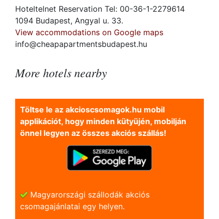
Hoteltelnet Reservation Tel: 00-36-1-2279614
1094 Budapest, Angyal u. 33.
View accommodations on Google maps
info@cheapapartmentsbudapest.hu
More hotels nearby
Töltse le az akcioscsomagok.hu mobil
applikációt, hogy minden kütyüjén, mobilján
önnel legyen az összes akciós szállás!
Magyarországi szállodák akciós
csomagajánlatai egy helyen.