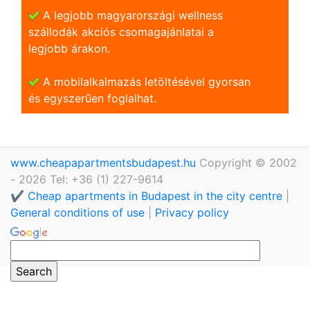
A legjobb magyarországi wellness
szállodák akciós csomagajánlatai a
legjobb árakon.
A mobilalkalmazás letöltésével gyorsan
és egyszerũen foglalhat.
www.cheapapartmentsbudapest.hu
Copyright © 2002
- 2026 Tel: +36 (1) 227-9614
✔️ Cheap apartments in Budapest in the city centre
|
General conditions of use
|
Privacy policy