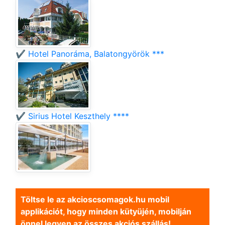
✔️ Hotel Panoráma, Balatongyörök ***
✔️ Sirius Hotel Keszthely ****
Töltse le az akcioscsomagok.hu mobil
applikációt, hogy minden kütyüjén, mobilján
önnel legyen az összes akciós szállás!