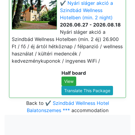
✔️ Nyári sláger akció a
Szindbád Wellness
Hotelben (min. 2 night)
2026.06.27 - 2026.08.18
Nyári sláger akció a
Szindbád Wellness Hotelben (min. 2 éj) 26.900
Ft / fő / éj ártól hétköznap / félpanzió / wellness
használat / kültéri medencék /
kedvezménykuponok / ingyenes WiFi /
Half board
View
Translate This Package
Back to
✔️ Szindbád Wellness Hotel
Balatonszemes ***
accommodation