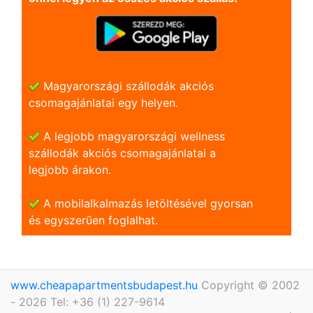
Magyarországi szállodák akciós
csomagajánlatai egy helyen.
A legjobb magyarországi wellness
szállodák akciós csomagajánlatai a
legjobb árakon.
A mobilalkalmazás letöltésével gyorsan
és egyszerũen foglalhat.
www.cheapapartmentsbudapest.hu
Copyright © 2002
- 2026 Tel: +36 (1) 227-9614