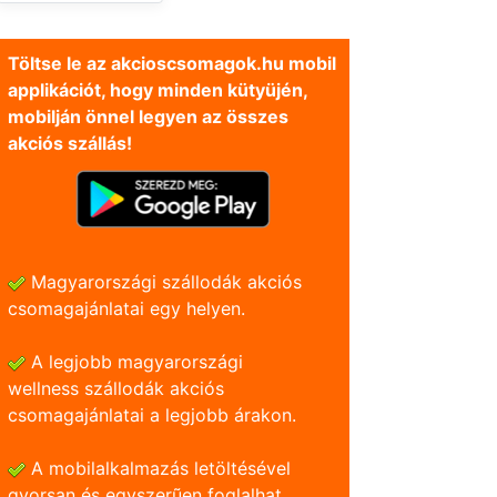
Töltse le az akcioscsomagok.hu mobil
applikációt, hogy minden kütyüjén,
mobilján önnel legyen az összes
akciós szállás!
Magyarországi szállodák akciós
csomagajánlatai egy helyen.
A legjobb magyarországi
wellness szállodák akciós
csomagajánlatai a legjobb árakon.
A mobilalkalmazás letöltésével
gyorsan és egyszerũen foglalhat.