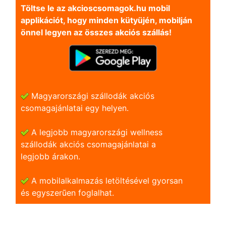
Töltse le az akcioscsomagok.hu mobil
applikációt, hogy minden kütyüjén, mobilján
önnel legyen az összes akciós szállás!
Magyarországi szállodák akciós
csomagajánlatai egy helyen.
A legjobb magyarországi wellness
szállodák akciós csomagajánlatai a
legjobb árakon.
A mobilalkalmazás letöltésével gyorsan
és egyszerũen foglalhat.