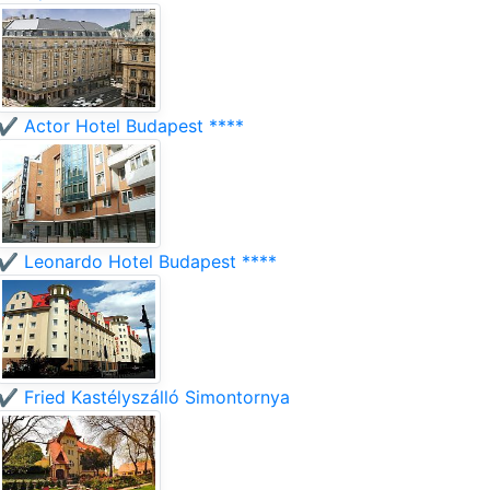
✔️ Actor Hotel Budapest ****
✔️ Leonardo Hotel Budapest ****
✔️ Fried Kastélyszálló Simontornya