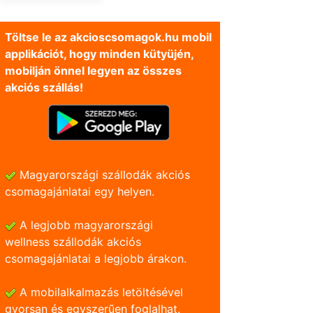
Töltse le az akcioscsomagok.hu mobil
applikációt, hogy minden kütyüjén,
mobilján önnel legyen az összes
akciós szállás!
Magyarországi szállodák akciós
csomagajánlatai egy helyen.
A legjobb magyarországi
wellness szállodák akciós
csomagajánlatai a legjobb árakon.
A mobilalkalmazás letöltésével
gyorsan és egyszerũen foglalhat.