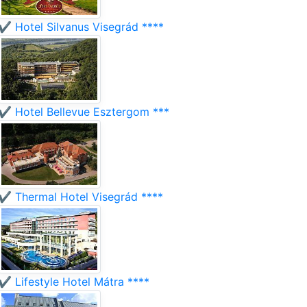
✔️ Hotel Silvanus Visegrád ****
✔️ Hotel Bellevue Esztergom ***
✔️ Thermal Hotel Visegrád ****
✔️ Lifestyle Hotel Mátra ****