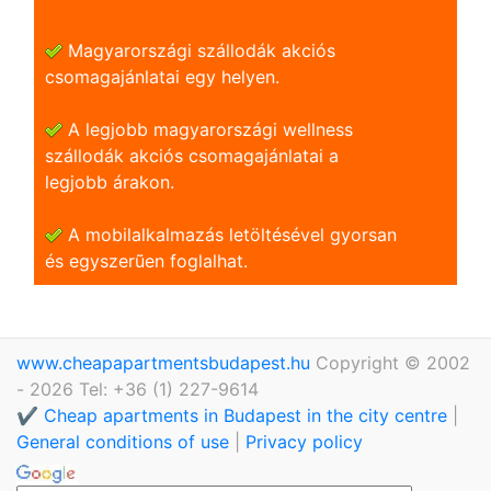
Magyarországi szállodák akciós
csomagajánlatai egy helyen.
A legjobb magyarországi wellness
szállodák akciós csomagajánlatai a
legjobb árakon.
A mobilalkalmazás letöltésével gyorsan
és egyszerũen foglalhat.
www.cheapapartmentsbudapest.hu
Copyright © 2002
- 2026 Tel: +36 (1) 227-9614
✔️ Cheap apartments in Budapest in the city centre
|
General conditions of use
|
Privacy policy