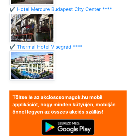
✔️ Hotel Mercure Budapest City Center ****
✔️ Thermal Hotel Visegrád ****
Töltse le az akcioscsomagok.hu mobil
applikációt, hogy minden kütyüjén, mobilján
önnel legyen az összes akciós szállás!