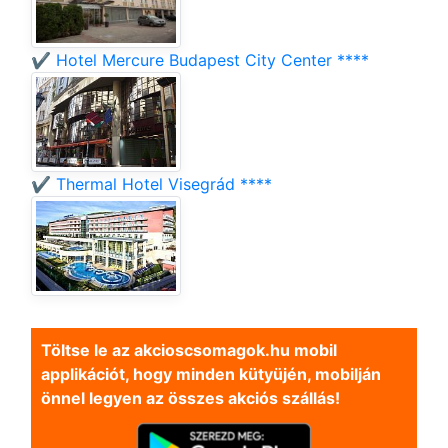
✔️ Hotel Mercure Budapest City Center ****
✔️ Thermal Hotel Visegrád ****
Töltse le az akcioscsomagok.hu mobil
applikációt, hogy minden kütyüjén, mobilján
önnel legyen az összes akciós szállás!