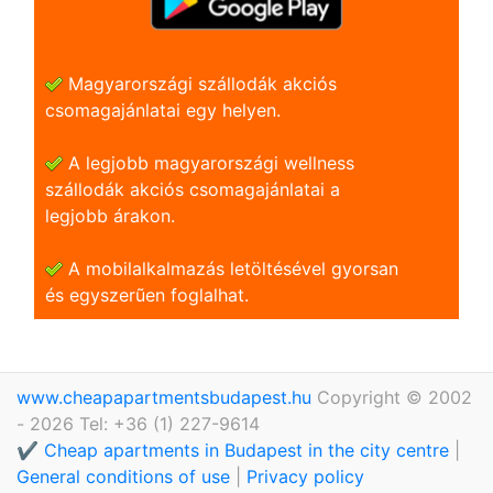
Magyarországi szállodák akciós
csomagajánlatai egy helyen.
A legjobb magyarországi wellness
szállodák akciós csomagajánlatai a
legjobb árakon.
A mobilalkalmazás letöltésével gyorsan
és egyszerũen foglalhat.
www.cheapapartmentsbudapest.hu
Copyright © 2002
- 2026 Tel: +36 (1) 227-9614
✔️ Cheap apartments in Budapest in the city centre
|
General conditions of use
|
Privacy policy