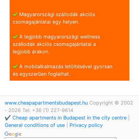
Magyarországi szállodák akciós
csomagajánlatai egy helyen.
A legjobb magyarországi wellness
szállodák akciós csomagajánlatai a
legjobb árakon.
A mobilalkalmazás letöltésével gyorsan
és egyszerũen foglalhat.
www.cheapapartmentsbudapest.hu
Copyright © 2002
- 2026 Tel: +36 (1) 227-9614
✔️ Cheap apartments in Budapest in the city centre
|
General conditions of use
|
Privacy policy