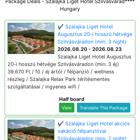
Package Deals - Szalajka Liget Hotel Szilvásvárad****
Hungary
✔️ Szalajka Liget Hotel
Augusztus 20-i hosszú hétvége
Szilvásváradon (min. 3 night)
2026.08.20 - 2026.08.23
Szalajka Liget Hotel Augusztus
20-i hosszú hétvége Szilvásváradon (min. 3 éj)
39.670 Ft / fő / éj ártól / félpanzió / wellness
részleg / Szalajka Relax Park térítésmentes
szolgáltatásai / ingyenes wifi /
Half board
View
Translate This Package
✔️ Szalajka Liget Hotel akciós
vakáció félpanzióval
Szilvásváradon (min. 2 night)