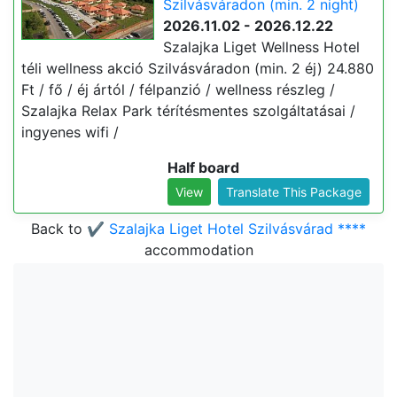
Szilvásváradon (min. 2 night)
2026.11.02 - 2026.12.22
Szalajka Liget Wellness Hotel
téli wellness akció Szilvásváradon (min. 2 éj) 24.880
Ft / fő / éj ártól / félpanzió / wellness részleg /
Szalajka Relax Park térítésmentes szolgáltatásai /
ingyenes wifi /
Half board
View
Translate This Package
Back to
✔️ Szalajka Liget Hotel Szilvásvárad ****
accommodation