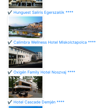
✔️ Hunguest Saliris Egerszalók ****
✔️ Calimbra Wellness Hotel Miskolctapolca ****
✔️ Oxigén Family Hotel Noszvaj ****
✔️ Hotel Cascade Demjén ****