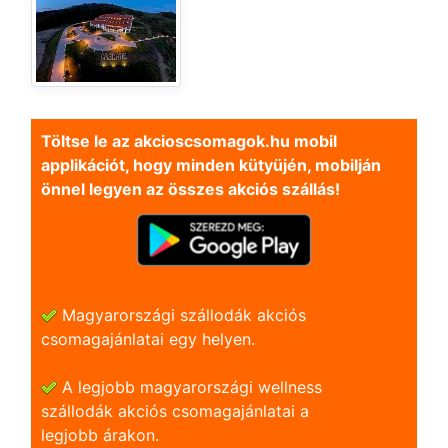
Töltse le az akcioscsomagok.hu mobil
applikációt, hogy minden kütyüjén, mobilján
önnel legyen az összes akciós szállás!
Magyarországi szállodák akciós
csomagajánlatai egy helyen.
A legjobb magyarországi wellness
szállodák akciós csomagajánlatai a
legjobb árakon.