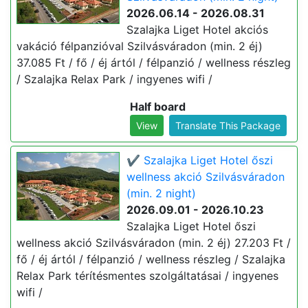
2026.06.14 - 2026.08.31
Szalajka Liget Hotel akciós
vakáció félpanzióval Szilvásváradon (min. 2 éj)
37.085 Ft / fő / éj ártól / félpanzió / wellness részleg
/ Szalajka Relax Park / ingyenes wifi /
Half board
View
Translate This Package
✔️ Szalajka Liget Hotel őszi
wellness akció Szilvásváradon
(min. 2 night)
2026.09.01 - 2026.10.23
Szalajka Liget Hotel őszi
wellness akció Szilvásváradon (min. 2 éj) 27.203 Ft /
fő / éj ártól / félpanzió / wellness részleg / Szalajka
Relax Park térítésmentes szolgáltatásai / ingyenes
wifi /