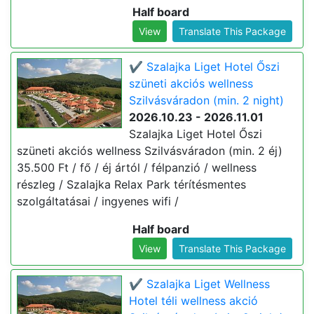
Half board
View
Translate This Package
✔️ Szalajka Liget Hotel Őszi
szüneti akciós wellness
Szilvásváradon (min. 2 night)
2026.10.23 - 2026.11.01
Szalajka Liget Hotel Őszi
szüneti akciós wellness Szilvásváradon (min. 2 éj)
35.500 Ft / fő / éj ártól / félpanzió / wellness
részleg / Szalajka Relax Park térítésmentes
szolgáltatásai / ingyenes wifi /
Half board
View
Translate This Package
✔️ Szalajka Liget Wellness
Hotel téli wellness akció