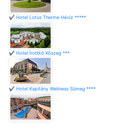
✔️ Hotel Lotus Therme Hévíz *****
✔️ Hotel Írottkő Kőszeg ***
✔️ Hotel Kapitány Wellness Sümeg ****