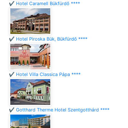
✔️ Hotel Caramell Bükfürdő ****
✔️ Hotel Piroska Bük, Bükfürdő ****
✔️ Hotel Villa Classica Pápa ****
✔️ Gotthard Therme Hotel Szentgotthárd ****