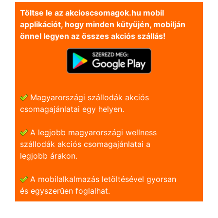
Töltse le az akcioscsomagok.hu mobil
applikációt, hogy minden kütyüjén, mobilján
önnel legyen az összes akciós szállás!
Magyarországi szállodák akciós
csomagajánlatai egy helyen.
A legjobb magyarországi wellness
szállodák akciós csomagajánlatai a
legjobb árakon.
A mobilalkalmazás letöltésével gyorsan
és egyszerũen foglalhat.