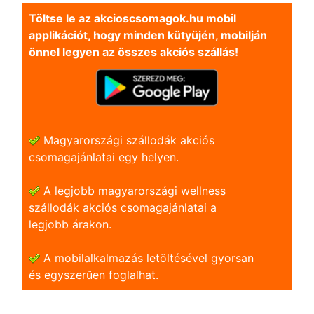
Töltse le az akcioscsomagok.hu mobil
applikációt, hogy minden kütyüjén, mobilján
önnel legyen az összes akciós szállás!
Magyarországi szállodák akciós
csomagajánlatai egy helyen.
A legjobb magyarországi wellness
szállodák akciós csomagajánlatai a
legjobb árakon.
A mobilalkalmazás letöltésével gyorsan
és egyszerũen foglalhat.