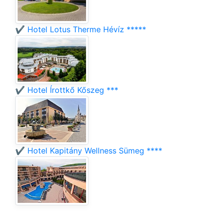
✔️ Hotel Lotus Therme Hévíz *****
✔️ Hotel Írottkő Kőszeg ***
✔️ Hotel Kapitány Wellness Sümeg ****