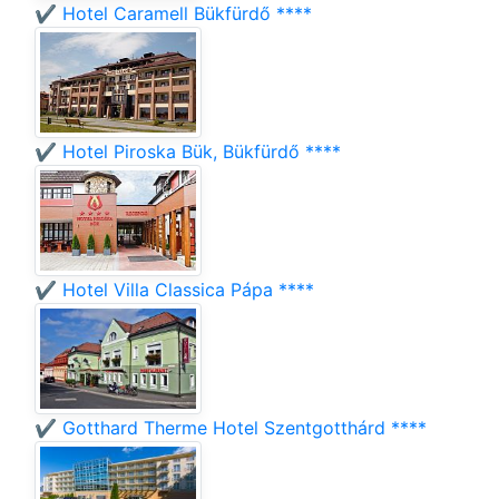
✔️ Hotel Caramell Bükfürdő ****
✔️ Hotel Piroska Bük, Bükfürdő ****
✔️ Hotel Villa Classica Pápa ****
✔️ Gotthard Therme Hotel Szentgotthárd ****