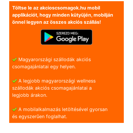
Töltse le az akcioscsomagok.hu mobil
applikációt, hogy minden kütyüjén, mobilján
önnel legyen az összes akciós szállás!
Magyarországi szállodák akciós
csomagajánlatai egy helyen.
A legjobb magyarországi wellness
szállodák akciós csomagajánlatai a
legjobb árakon.
A mobilalkalmazás letöltésével gyorsan
és egyszerũen foglalhat.