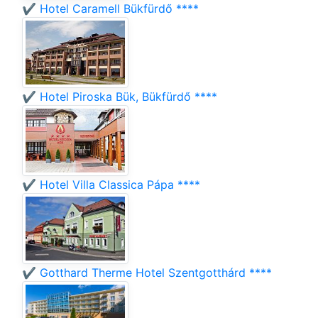
✔️ Hotel Caramell Bükfürdő ****
✔️ Hotel Piroska Bük, Bükfürdő ****
✔️ Hotel Villa Classica Pápa ****
✔️ Gotthard Therme Hotel Szentgotthárd ****