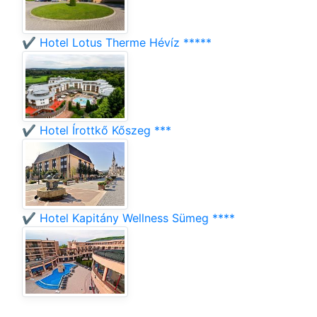
✔️ Hotel Lotus Therme Hévíz *****
✔️ Hotel Írottkő Kőszeg ***
✔️ Hotel Kapitány Wellness Sümeg ****