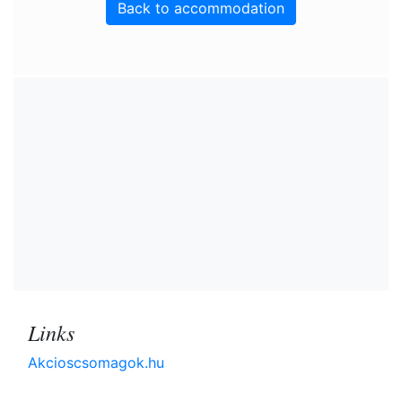
Back to accommodation
Links
Akcioscsomagok.hu